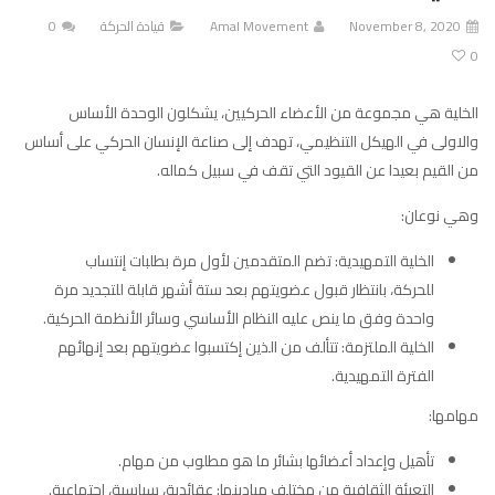
November 8, 2020
Amal Movement
قيادة الحركة
0
0
الخلية هي مجموعة من الأعضاء الحركيين، يشكلون الوحدة الأساس
والاولى في الهيكل التنظيمي، تهدف إلى صناعة الإنسان الحركي على أساس
من القيم بعيدا عن القيود التي تقف في سبيل كماله.
وهي نوعان:
الخلية التمهيدية: تضم المتقدمين لأول مرة بطلبات إنتساب
للحركة، بانتظار قبول عضويتهم بعد ستة أشهر قابلة للتجديد مرة
واحدة وفق ما ينص عليه النظام الأساسي وسائر الأنظمة الحركية.
الخلية الملتزمة: تتألف من الذين إكتسبوا عضويتهم بعد إنهائهم
الفترة التمهيدية.
مهامها:
تأهيل وإعداد أعضائها بشائر ما هو مطلوب من مهام.
التعبئة الثقافية من مختلف ميادينها: عقائدية، سياسية، إجتماعية.