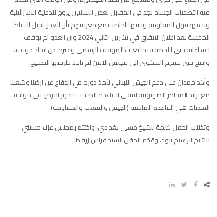
فيه التضحيات الجسام نجد في المقابل بعض اللبنانيين يروج للدعاية الاسرائيلية
ويستهدفون المقاومة وبيئتها الحاضنة مع معرفتهم بأن العدو احتل النقاط
الخمسة بعد اعلان الاتفاق في تشرين الثاني 2024 وان العدو لم يوقف
اعتداءاته حتى اللحظة فيما يغيب الموقف الرسمي وغيره عن اتخاذ موقف
واضح حتى تقديم الشكوى الى مجلس الامن لم تاخذ طريقها الصحيح.
وأكد حمدان على دعم الجيش اللبناني لأخذ دوره في الدفاع عن ارضنا وشعبنا
مع تزايد المخاطر الصهيونية لتبقى القاعدة الضامنة لتحرير الارض في مواجة
التحديات هي القاعدة الماسية (الجيش والشعب والمقاومة).
وتخلّلت الحفل كلمة للشيخ حسين بغدادي، واختتم بمجلس عزاء حسيني
للشيخ ابراهيم بنود، وقدّم للحفل السيد فراس زرقط.