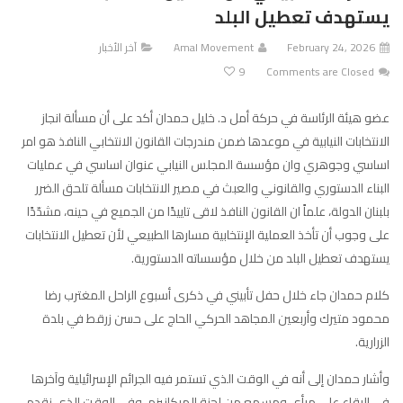
يستهدف تعطيل البلد
February 24, 2026
Amal Movement
آخر الأخبار
9
Comments are Closed
عضو هيئة الرئاسة في حركة أمل د. خليل حمدان أكد على أن مسألة انجاز
الانتخابات النيابية في موعدها ضمن مندرجات القانون الانتخابي النافذ هو امر
اساسي وجوهري وان مؤسسة المجلس النيابي عنوان اساسي في عمليات
البناء الدستوري والقانوني والعبث في مصير الانتخابات مسألة تلحق الضرر
بلبنان الدولة، علماً ان القانون النافذ لاقى تاييدًا من الجميع في حينه، مشدّدًا
على وجوب أن تأخذ العملية الإنتخابية مسارها الطبيعي لأن تعطيل الانتخابات
يستهدف تعطيل البلد من خلال مؤسساته الدستورية.
كلام حمدان جاء خلال حفل تأبيني في ذكرى أسبوع الراحل المغترب رضا
محمود متيرك وأربعين المجاهد الحركي الحاج على حسن زرقط في بلدة
الزرارية.
وأشار حمدان إلى أنه في الوقت الذي تستمر فيه الجرائم الإسرائيلية وآخرها
في البقاع على مرأى ومسمع من لجنة الميكانيزم، وفي الوقت الذي نقدم