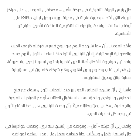
جال رئيس الهيئة التنفيذية في حركة «أمل»، مصطفى الفوعاني، على مراكز
الإيواء التي فُتحت بصورة عاجلة في مدينة بيروت وجبل لبنان، مطّلعًا على
أوضاع العائلات الوافدة والإجراءات التنظيمية المتخذة لتأمين احتياجاتها
الأساسية.
وأكد الفوعاني أنّ «ما نشهده اليوم هو نزوح قسري فرضته ظروف الحرب
والعدوانية الإسرائيلية، إلا أنّ اللبنانيين أثبتوا منذ الساعات الأولى أنّهم جسد
واحد في مواجهة الأخطار. أهلنا الذين غادروا بلداتهم ليسوا نازحين ولا ضيوفًا،
بل هم في قلب وطنهم وبين أهلهم، وهم شركاء كاملون في مسؤولية
حماية لبنان وصون استقراره».
وأشار إلى أنّ مشهد التضامن الذي برز منذ اللحظات الأولى، سواء عبر فتح
المدارس والنوادي والمؤسسات لاستقبال العائلات، أو عبر المبادرات الفردية
والجماعية، يعكس وعيًا وطنيًا عميقًا بأنّ وحدة اللبنانيين هي خط الدفاع الأول
في وجه كل تداعيات الحرب.
ولفت إلى أنّ حركة «أمل»، وبتوجيه من رئيسها نبيه بري، وضعت كوادرها في
حال استنفار كامل، وشكّلت لجانًا ميدانية تعمل على مدار الساعة لمواكبة