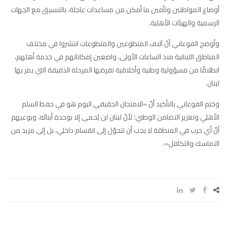
أوضاع المواطنين وتأمين ما أمكن من مساعدات عاجلة، بالتنسيق مع الجهات
الرسمية والهيئات الأهلية.
وأوضح الفوعاني أنّ آلاف المتطوعين والمتطوعات انتشروا في مختلف
المناطق اللبنانية منذ الساعات الأولى، واضعين إمكاناتهم في خدمة أهلهم،
انطلاقًا من مسؤولية وطنية وأخلاقية تفرضها المرحلة الدقيقة التي يمر بها
لبنان.
وختم الفوعاني بالتأكيد أنّ «الامتحان الحقيقي اليوم هو في حفظ السلم
الأهلي وتعزيز التضامن الوطني؛ لأنّ لبنان لن يُحمى إلا بوحدة أبنائه، وبوعيهم
أنّ أي حرب في المنطقة لا يجب أن تتحوّل إلى انقسام داخلي، بل إلى مزيد من
التماسك والتكافل».