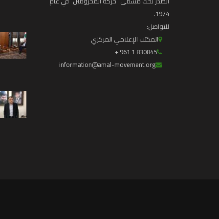
الصدر تحت مسمّى “حركة المحرومين” في عام
1974.
للتواصل:
المكتب الإعلامي المركزي
830845 1 961 +
information@amal-movement.org