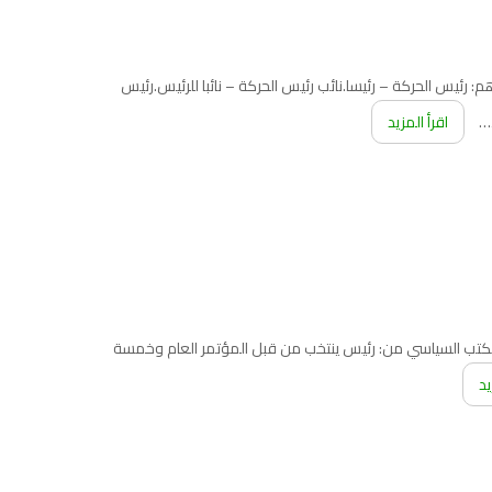
قرار بعد المؤتمر العام والمجلس المركزي، تمارس الصلاحيات المنصوص عنها في النظام. تتألف هيئة الرئاسة من 7 أعضاء هم: رئيس الحركة – رئيسا.نائب رئيس الحركة – نائبا للرئيس.رئيس
،…
اقرأ المزيد
 المكتب السياسي من: رئيس ينتخب من قبل المؤتمر العام وخمسة
يد