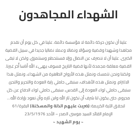
الشهداء المجاهدون
علينا أن نكون حركة دائمة لا مؤسسة دائمة، علينا في كل يوم أن نقدم
مجاهدا وشهيدا وقضية وسؤالا ونضالا وعملا نضاليا جديدا في سبيل القضية
الكبرى. علينا أن لا ننصرف عن النضال وإلا فسنتحطم وسنتمزق، ولكن لا تبقى
القضية معلقة مجمدة لأنها قضية التاريخ فسوف يهيىء الله أناسا أُخر غيرنا.
ولكننا ونحن نتمسك ونمثل هذه الأرواح الطاهرة من الشهداء، ونمثل هذا
الالتزام، ونمثل هذه الأهداف، سنبقى حاملي راية العودة والتحرير والتحرر،
سنبقى حاملي لواء العودة إلى القدس، سنبقى حاملي لواء الدفاع عن كل
محروم، حتى يكون لنا شرف أن نكون ثار الله وابن ثاره وأن نعود بإرادة الله…
لنحقق الآية الكريمة:
﴿ضربت عليهم الذلة والمسكنة﴾
البقرة/61
الإمام القائد السيد موسى الصدر – الأحد 23/5/1976
~ يوم الشهيد ~