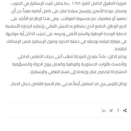
ضرورة التطبيق الكامل للقرار 1701 ، بما يكفل تثبيت الإستقرار في الجنوب ،
وضمان عودة الأسرى وترسيخ سيادة لبنان على كامل أراضيه بعيداً عن أي
تصعيد أو مغامرات غير محسوبة العواقب ، وفي هذا الإطار تم التأكيد على
الدور الوطني الجامع الذي يضطلع به الجيش اللبناني بإعتباره الركيزة الأساسية
لحماية الوحدة الوطنية والسلم الأهلي وحرصه على تجنيب الداخل أية مواجهة
في موازاة قيامه بوجباته في حماية الحدود وصون الإستقرار ضمن الإمكانات
المُتاحة .
وختم الخازن : بناءاً عليه إن المرحلة تتطلب أعلى درجات التضامن الداخلي
والتمسك بالثوابت الدستورية والوطنية والعمل بروح الدولة والمسؤولية
المشتركة لتحصين لبنان وإعادته إلى مسار التعافي والإستقرار .
وكان الرئيس بري قد استقبل أيضاً مدعي عام التمييز القاضي جمال الحجار .