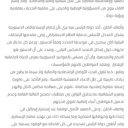
تصعيد وإنعكاساته مباشرة على لبنان سياسياً وأمنياً واقتصادياً ، وقد إتسم
اللقاء بروح من المسؤولية الوطنية والحرص على مقاربة التحديات بعقلانية
ورؤية دولة .
وأضاف الخازن : أكد دولة الرئيس نبيه بري بأن إحترام الإستحقاقات الدستورية
يشكل المدخل الأساس لحماية النظام الديمقراطي وفي مقدمها الإنتخابات
النيابية التي ستجرى في موعدها المحدد وفقاً للدستور ، ورغم كل ما يثار من
تكهنات حول إمكان التمديد للمجلس النيابي ، وشدد على أن الدستور هو
الحكم والمرجعية، وأن أي مساس بالمواعيد الدستورية يعرض الحياة البرلمانية
للإهتزاز . ويفقد المواطنين ثقتهم بالمؤسسات .
وتابع : كما تناول البحث الأوضاع الإقتصادية والمالية ولا سيما ما يطرح من
زيادات ضريبية في ظل الاعباء المعيشية القاسية ، وتم التأكيد على ضرورة
إعتماد مقاربة إصلاحية متكاملة ، تقوم على معالجة مكامن الخلل والهدر
وتعزيز الشفافية بما يحقق التوازن بين متطلبات تصحيح المالية العامة وعدم
تحميل المواطنين أعباء إضافية تفوق قدرتهم .
واضاف الخازن : وعلى الصعيد الأمني توقفنا عند إستمرار إسرائيل في
إعتداءاتها وخروقاتها المتكررة وما يشكله ذلك من تهديد مباشر للإستقرار ،
وقد أبلغني دولة الرئيس تشديده في كل لقاءاته مع الوفود رسمية على