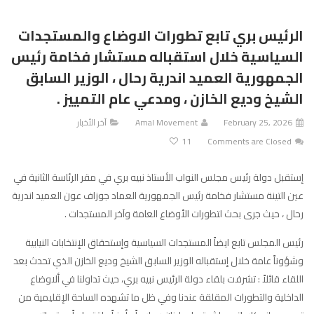
الرئيس بري تابع تطورات الاوضاع والمستجدات
السياسية خلال استقباله مستشار فخامة رئيس
الجمهورية العميد اندرية رحال ، الوزير السابق
الشيخ وديع الخازن ، ومدعي عام التمييز .
February 25, 2026
Amal Movement
آخر الأخبار
11
Comments are Closed
إستقبل دولة رئيس مجلس النواب الأستاذ نبيه بري في مقر الرئاسة الثانية في
عين التينة مستشار فخامة رئيس الجمهورية العماد جوزاف عون العميد اندرية
رحال ، حيث جرى بحث لتطورات الأوضاع العامة وآخر المستجدات .
رئيس المجلس تابع ايضاً المستجدات السياسية وإستحقاق الإنتخابات النيابية
وشؤوناً عامة خلال إستقباله الوزير السابق الشيخ وديع الخازن الذي تحدث بعد
اللقاء قائلاً : تشرفت بلقاء دولة الرئيس نبيه بري، حيث تداولنا في ألاوضاع
الداخلية والتطورات المقلقة عندنا وفي ظل ما تشهده الساحة الإقليمية من